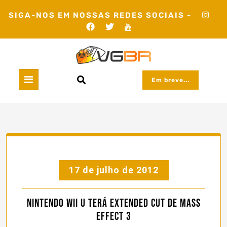
Skip
SIGA-NOS EM NOSSAS REDES SOCIAIS -
to
content
Em breve...
17 de julho de 2012
Nintendo Wii U terá Extended Cut de Mass
Effect 3