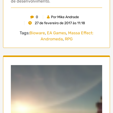
de desenvolvimento.
0
Por Mike Andrade
27 de fevereiro de 2017 às 11:18
Tags:
Bioware
,
EA Games
,
Massa Effect:
Andromeda
,
RPG