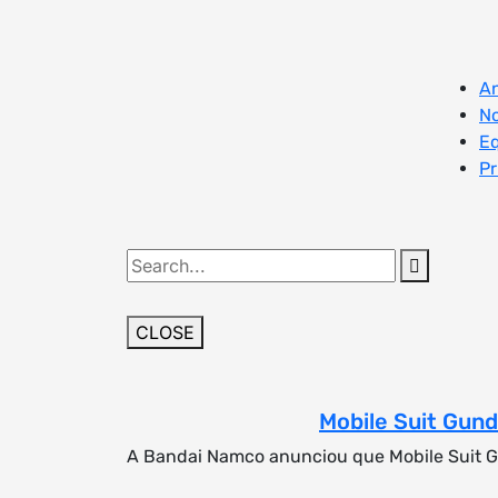
Skip
to
content
An
No
E
Pr
Search
for:
CLOSE
Mobile Suit Gund
A Bandai Namco anunciou que Mobile Suit G