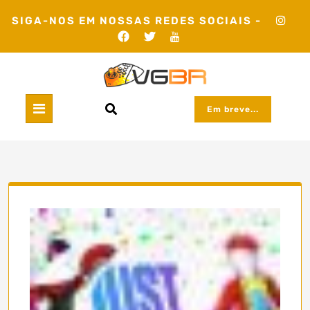
Skip
SIGA-NOS EM NOSSAS REDES SOCIAIS -
to
content
Em breve...