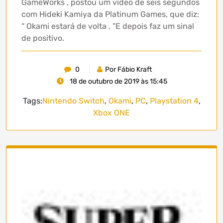
GameWorks , postou um vídeo de seis segundos
com Hideki Kamiya da Platinum Games, que diz:
“ Okami estará de volta , ”E depois faz um sinal
de positivo.
0
Por Fábio Kraft
18 de outubro de 2019 às 15:45
Tags:
Nintendo Switch
,
Okami
,
PC
,
Playstation 4
,
Xbox ONE