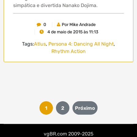
simpática e divertida Nanako Dojima.
0
Por Mike Andrade
4 de maio de 2015 às 11:13
Tags:
Atlus
,
Persona 4: Dancing All Night
,
Rhythm Action
Paginação
1
2
Próximo
de
posts
vgBR.com 2009-2025