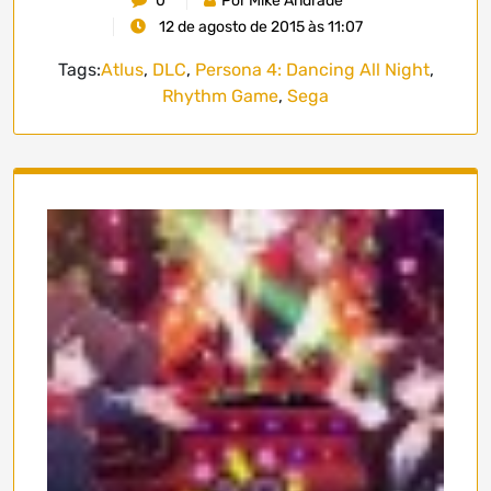
0
Por Mike Andrade
12 de agosto de 2015 às 11:07
Tags:
Atlus
,
DLC
,
Persona 4: Dancing All Night
,
Rhythm Game
,
Sega