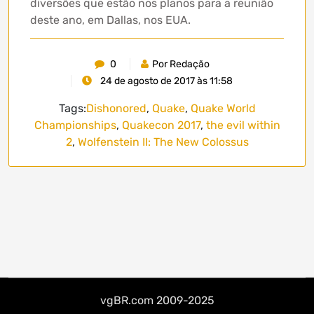
diversões que estão nos planos para a reunião
deste ano, em Dallas, nos EUA.
0
Por Redação
24 de agosto de 2017 às 11:58
Tags:
Dishonored
,
Quake
,
Quake World
Championships
,
Quakecon 2017
,
the evil within
2
,
Wolfenstein II: The New Colossus
vgBR.com 2009-2025