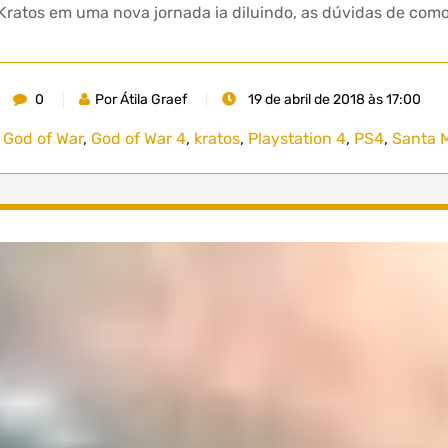
ratos em uma nova jornada ia diluindo, as dúvidas de com
0
Por Átila Graef
19 de abril de 2018 às 17:00
,
God of War
,
God of War 4
,
kratos
,
Playstation 4
,
PS4
,
Santa 