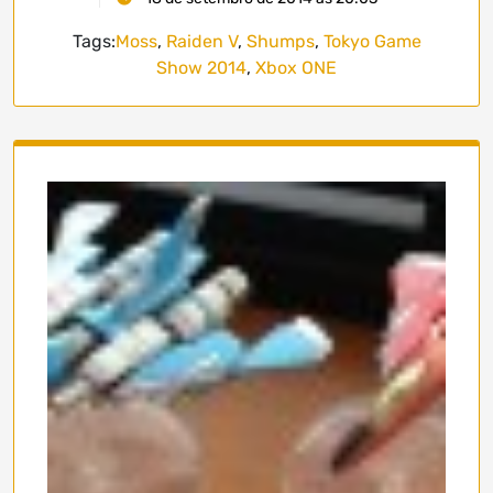
Tags:
Moss
,
Raiden V
,
Shumps
,
Tokyo Game
Show 2014
,
Xbox ONE