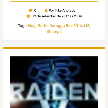
0
Por Mike Andrade
21 de setembro de 2017 às 11:04
Tags:
8ing
,
Battle Garegga Rev.2016
,
M2
,
Shumps