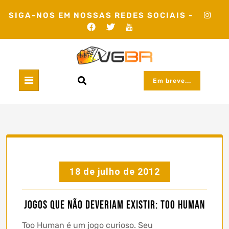
Skip
SIGA-NOS EM NOSSAS REDES SOCIAIS -
to
content
Em breve...
18 de julho de 2012
Jogos que não deveriam existir: Too Human
Too Human é um jogo curioso. Seu