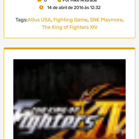
0
Por Mike Andrade
14 de abril de 2016 às 12:32
Tags:
Atlus USA
,
Fighting Game
,
SNK Playmore
,
The King of Fighters XIV