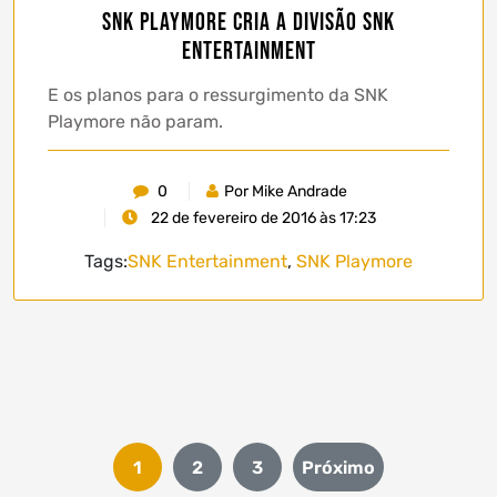
SNK Playmore cria a divisão SNK
Entertainment
E os planos para o ressurgimento da SNK
Playmore não param.
0
Por Mike Andrade
22 de fevereiro de 2016 às 17:23
Tags:
SNK Entertainment
,
SNK Playmore
Paginação
1
2
3
Próximo
de