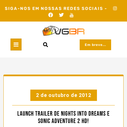
Skip
SIGA-NOS EM NOSSAS REDES SOCIAIS -
to
content
Em breve...
2 de outubro de 2012
Launch Trailer de Nights into Dreams e
Sonic Adventure 2 HD!