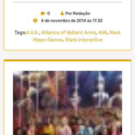
0
Por Redação
4 de novembro de 2014 às 17:32
Tags:
A.V.A.
,
Alliance of Valliant Arms
,
AVA
,
Rock
Hippo Games
,
Stark Interactive