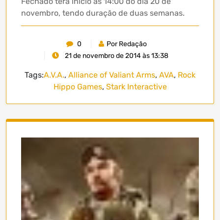
Fechado terá início às 14:00 do dia 20 de
novembro, tendo duração de duas semanas.
0
Por Redação
21 de novembro de 2014 às 13:38
Tags:
A.V.A.
,
Alliance of Valiant Arms
,
AVA
,
Rock
Hippo Games
,
Stark Interactive