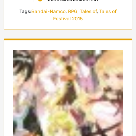
Tags:
Bandai-Namco
,
RPG
,
Tales of
,
Tales of
Festival 2015