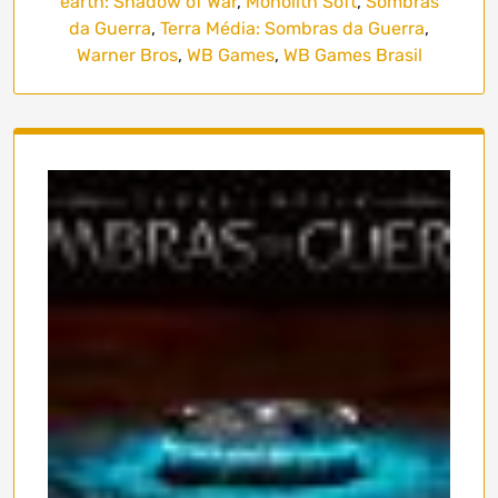
earth: Shadow of War
,
Monolith Soft
,
Sombras
da Guerra
,
Terra Média: Sombras da Guerra
,
Warner Bros
,
WB Games
,
WB Games Brasil