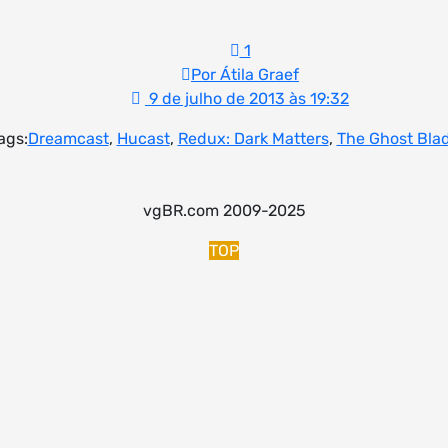
1
Por Átila Graef
9 de julho de 2013 às 19:32
ags:
Dreamcast
,
Hucast
,
Redux: Dark Matters
,
The Ghost Bla
vgBR.com 2009-2025
TOP