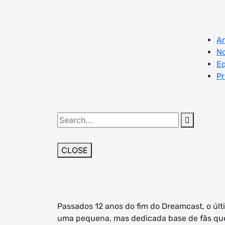
Skip
to
content
An
No
E
Pr
Search
for:
CLOSE
Passados 12 anos do fim do Dreamcast, o úl
uma pequena, mas dedicada base de fãs que 