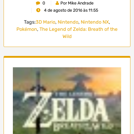
0
Por Mike Andrade
4 de agosto de 2016 às 11:55
Tags:
3D Mario
,
Nintendo
,
Nintendo NX
,
Pokémon
,
The Legend of Zelda: Breath of the
Wild