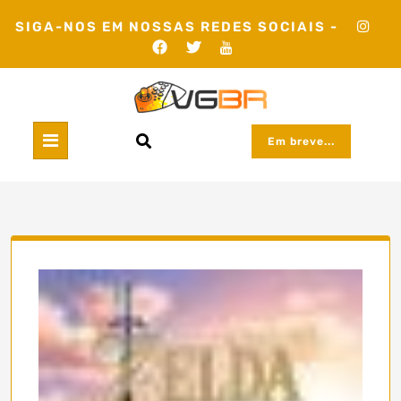
Skip
SIGA-NOS EM NOSSAS REDES SOCIAIS -
to
content
Em breve...