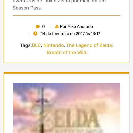
aventuras de Link e Zelda por meio de um
Season Pass.
0
Por Mike Andrade
14 de fevereiro de 2017 às 13:17
Tags:
DLC
,
Nintendo
,
The Legend of Zelda:
Breath of the Wild