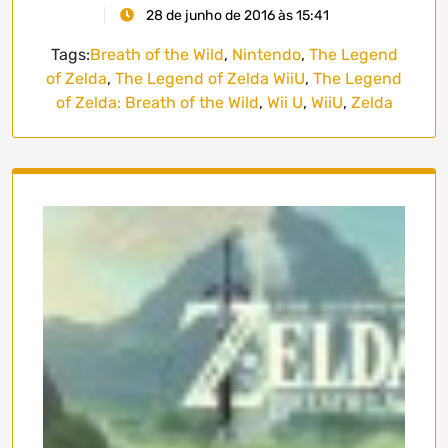
28 de junho de 2016 às 15:41
Tags:
Breath of the Wild
,
Nintendo
,
The Legend
of Zelda
,
The Legend of Zelda WiiU
,
The Legend
of Zelda: Breath of the Wild
,
Wii U
,
WiiU
,
Zelda