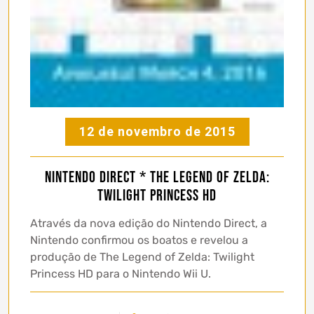
12 de novembro de 2015
Nintendo Direct * The Legend of Zelda:
Twilight Princess HD
Através da nova edição do Nintendo Direct, a
Nintendo confirmou os boatos e revelou a
produção de The Legend of Zelda: Twilight
Princess HD para o Nintendo Wii U.