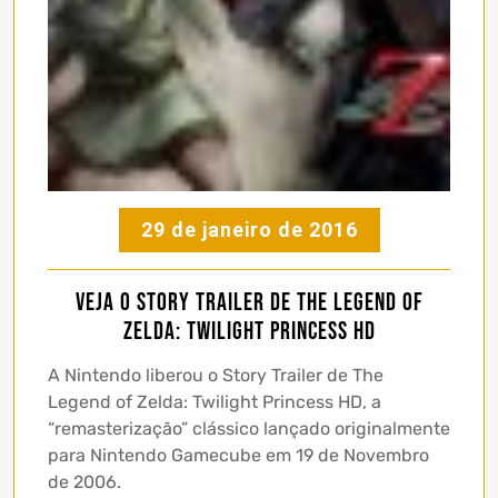
29 de janeiro de 2016
Veja o Story Trailer de The Legend of
Zelda: Twilight Princess HD
A Nintendo liberou o Story Trailer de The
Legend of Zelda: Twilight Princess HD, a
“remasterização” clássico lançado originalmente
para Nintendo Gamecube em 19 de Novembro
de 2006.