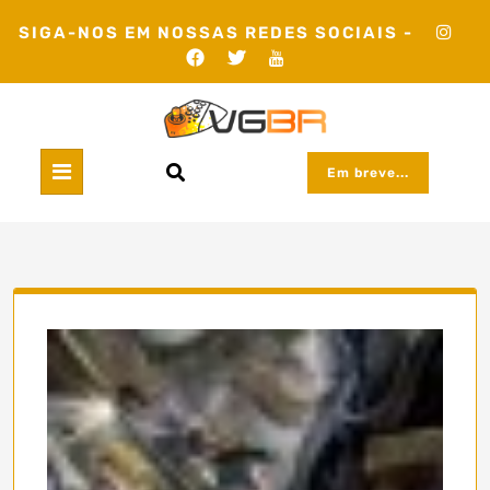
Skip
SIGA-NOS EM NOSSAS REDES SOCIAIS -
to
content
Em breve...