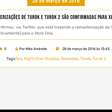
28 de março de 2016
erizações de Turok e Turok 2 são confirmadas para X
firmou, via Twitter, que está trazendo a remasterização de 
ctivamente) para o Xbox One.
0
Por Mike Andrade
28 de março de 2016 às 13:43
Tags:
fps
,
Night Dive Studios
,
Remaster
,
Turok
,
Turok 2