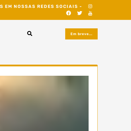
S EM NOSSAS REDES SOCIAIS -
Em breve...