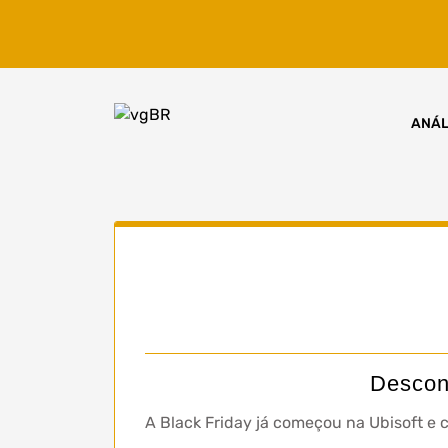
Skip
to
content
ANÁL
Descon
A Black Friday já começou na Ubisoft e c