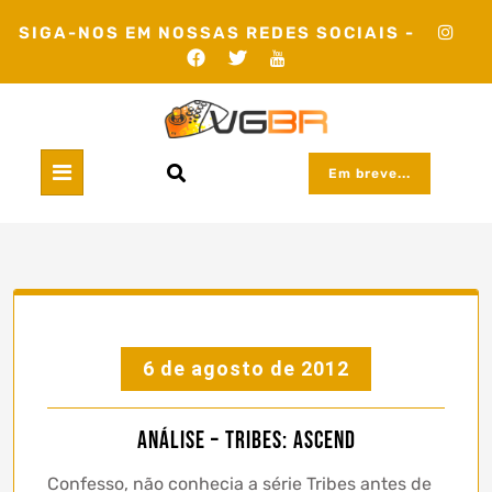
Skip
SIGA-NOS EM NOSSAS REDES SOCIAIS -
to
content
Em breve...
6 de agosto de 2012
Análise – Tribes: Ascend
Confesso, não conhecia a série Tribes antes de