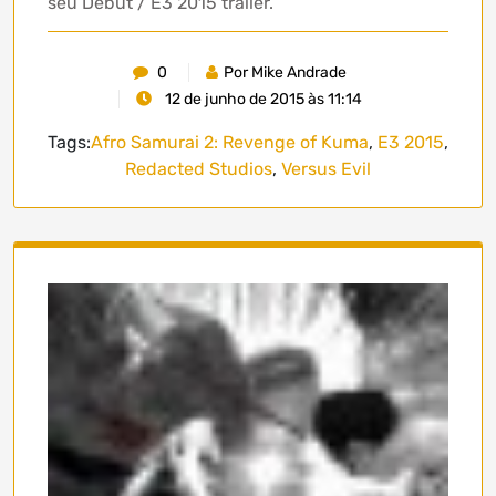
seu Debut / E3 2015 trailer.
0
Por Mike Andrade
12 de junho de 2015 às 11:14
Tags:
Afro Samurai 2: Revenge of Kuma
,
E3 2015
,
Redacted Studios
,
Versus Evil