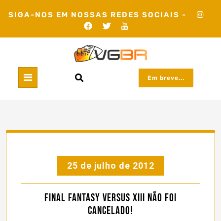
Skip
SIGA-NOS EM NOSSAS REDES SOCIAIS -
to
content
Em breve...
25 de julho de 2012
Final Fantasy Versus XIII Não foi
cancelado!