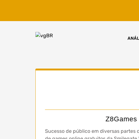
Skip
to
content
ANÁL
Z8Games a
Sucesso de público em diversas partes d
de games online gratuitos da Smilegate 