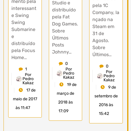
mento pela
Studio e
pela 1C
interessant
distribuído
Company, la
e Swing
pela Fat
nçado na
Swing
Dog Games.
Steam em
Submarine
Sobre
31 de
e
Últimos
Agosto.
distribuído
Posts
Sobre
pela Focus
Johnny…
Últimos…
Home…
0
0
Por
1
Por
Pedro
Por
Pedro
Kakaz
Pedro
Kakaz
Kakaz
19 de
9 de
17 de
março de
setembro de
maio de 2017
2018 às
2016 às
às 11:47
17:09
15:42