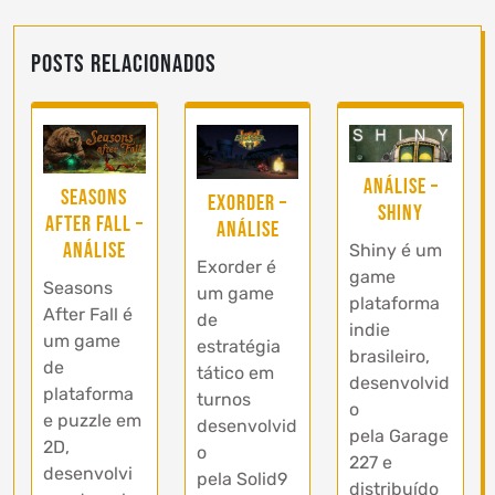
Posts Relacionados
Análise –
Seasons
Exorder –
Shiny
After Fall –
Análise
Análise
Shiny é um
Exorder é
game
Seasons
um game
plataforma
After Fall é
de
indie
um game
estratégia
brasileiro,
de
tático em
desenvolvid
plataforma
turnos
o
e puzzle em
desenvolvid
pela Garage
2D,
o
227 e
desenvolvi
pela Solid9
distribuído