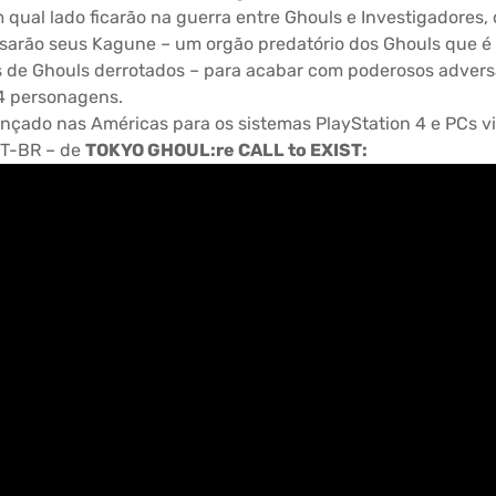
m qual lado ficarão na guerra entre Ghouls e Investigadores
usarão seus Kagune – um orgão predatório dos Ghouls que 
 de Ghouls derrotados – para acabar com poderosos adversá
 4 personagens.
ançado nas Américas para os sistemas PlayStation 4 e PCs 
PT-BR – de
TOKYO GHOUL:re CALL to EXIST: