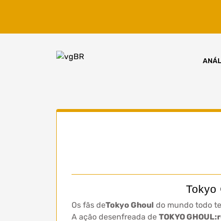
Skip
to
content
ANÁL
Tokyo 
Os fãs de
Tokyo Ghoul
do mundo todo te
A ação desenfreada de
TOKYO GHOUL:re