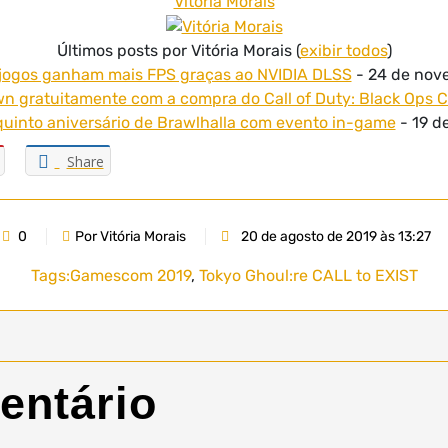
Vitória Morais
Últimos posts por Vitória Morais
(
exibir todos
)
jogos ganham mais FPS graças ao NVIDIA DLSS
- 24 de nov
 gratuitamente com a compra do Call of Duty: Black Ops C
uinto aniversário de Brawlhalla com evento in-game
- 19 d
Share
0
Por Vitória Morais
20 de agosto de 2019 às 13:27
Tags:
Gamescom 2019
,
Tokyo Ghoul:re CALL to EXIST
entário