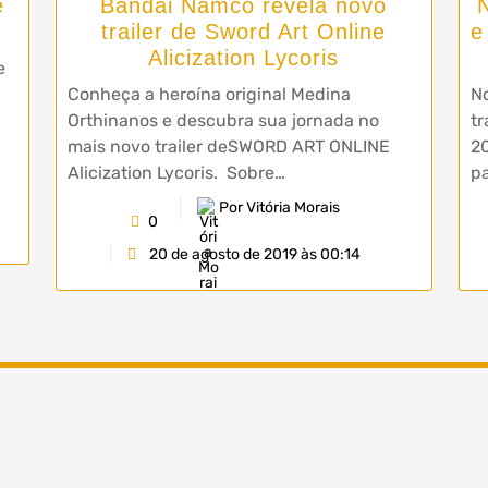
e
Bandai Namco revela novo
trailer de Sword Art Online
e
Alicization Lycoris
e
Conheça a heroína original Medina
No
Orthinanos e descubra sua jornada no
t
mais novo trailer deSWORD ART ONLINE
20
Alicization Lycoris. Sobre…
p
Por Vitória Morais
0
20 de agosto de 2019 às 00:14