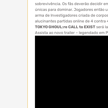
sobrevivência. Os fãs deverão decidir e
únicas para dominar. Jogadores então 
arma de Investigadores criada de corpos
alucinantes partidas online de 4 contra
TOKYO GHOUL:re CALL to EXIST
será l
Assista ao novo trailer – legendado em 