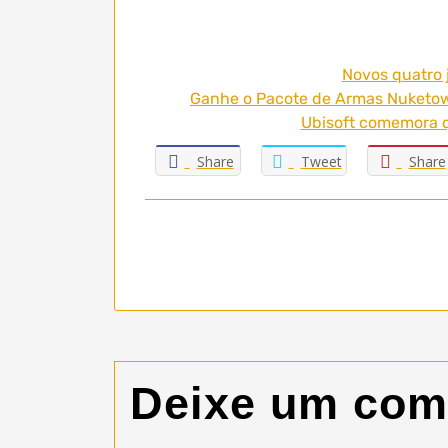
Novos quatro 
Ganhe o Pacote de Armas Nuketown
Ubisoft comemora q
Share
Tweet
Share
Deixe um com