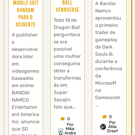
Ball
Mobile Suit
A Bandai
Xenoverse
Gundam
Namco
para o
apresentou
Todo fã de
Ocidente
o primeiro
Dragon Ball
trailer de
perguntava
A publisher
gameplay
se era
e
de Dark
possível
desenvolve
Souls III,
uma mulher
dora líder
durante a
conseguiria
em
conferência
obter a
videogames
da
transformaç
baseados
Microsoft
ão em
em anime
na
Super
BANDAI
Gamescom
Sayajin,
NAMCO
…
fato que…
Entertainm
ent America
0
0
Inc. anuncia
Por
Por
Átila
que SD
Mike
Graef
Andra