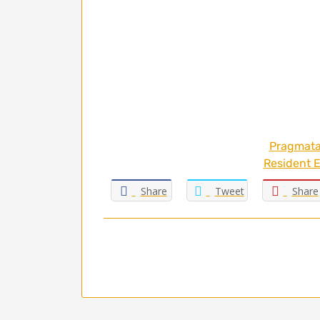
Pragmata 
Resident E
Share
Tweet
Share