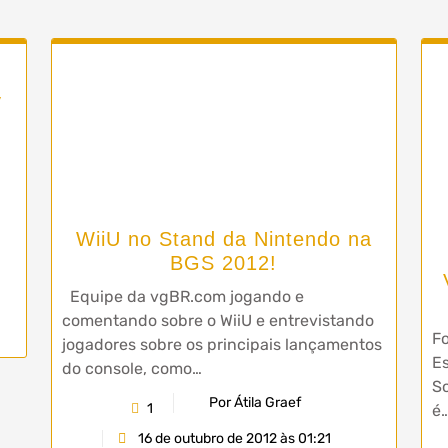
y
WiiU no Stand da Nintendo na
BGS 2012!
Equipe da vgBR.com jogando e
comentando sobre o WiiU e entrevistando
F
jogadores sobre os principais lançamentos
Es
do console, como…
So
Por Átila Graef
1
é
16 de outubro de 2012 às 01:21