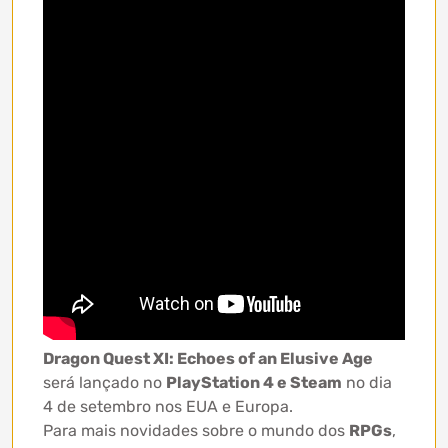
Dragon Quest XI: Echoes of an Elusive Age
será lançado no
PlayStation 4 e Steam
no dia
4 de setembro nos EUA e Europa.
Para mais novidades sobre o mundo dos
RPGs
,