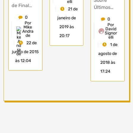
Sobre
elli
de Final…
Últimos…
21 de
0
janeiro de
0
Por
Por
2019 às
Mike
David
Andra
Signor
de
20:17
elli
22 de
1 de
junho de 2015
agosto de
às 12:04
2018 às
17:24