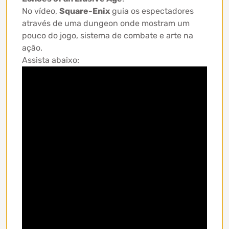
No vídeo,
Square-Enix
guia os espectadores
através de uma dungeon onde mostram um
pouco do jogo, sistema de combate e arte na
ação.
Assista abaixo: