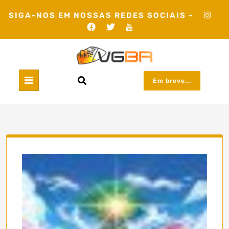
Skip
SIGA-NOS EM NOSSAS REDES SOCIAIS -
to
content
Em breve...