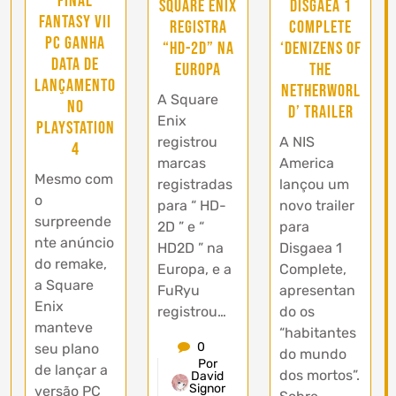
Final
Square Enix
Disgaea 1
Fantasy VII
registra
Complete
PC ganha
“HD-2D” na
‘Denizens of
data de
Europa
the
lançamento
Netherworl
A Square
no
d’ trailer
Enix
PlayStation
registrou
A NIS
4
marcas
America
Mesmo com
registradas
lançou um
o
para “ HD-
novo trailer
surpreende
2D ” e “
para
nte anúncio
HD2D ” na
Disgaea 1
do remake,
Europa, e a
Complete,
a Square
FuRyu
apresentan
Enix
registrou…
do os
manteve
“habitantes
0
seu plano
do mundo
Por
de lançar a
dos mortos”.
David
Signor
versão PC