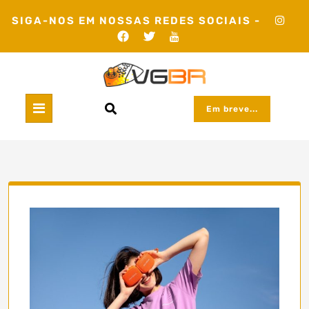
Skip
SIGA-NOS EM NOSSAS REDES SOCIAIS -
to
content
Em breve...