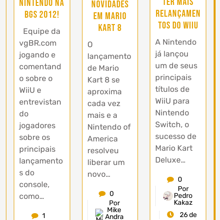
ter mais
Nintendo na
novidades
relançamen
BGS 2012!
em Mario
tos do WiiU
Kart 8
Equipe da
A Nintendo
vgBR.com
O
já lançou
jogando e
lançamento
um de seus
comentand
de Mario
principais
o sobre o
Kart 8 se
títulos de
WiiU e
aproxima
WiiU para
entrevistan
cada vez
Nintendo
do
mais e a
Switch, o
jogadores
Nintendo of
sucesso de
sobre os
America
Mario Kart
principais
resolveu
Deluxe…
lançamento
liberar um
s do
novo…
0
console,
Por
0
Pedro
como…
Kakaz
Por
Mike
26 de
1
Andra