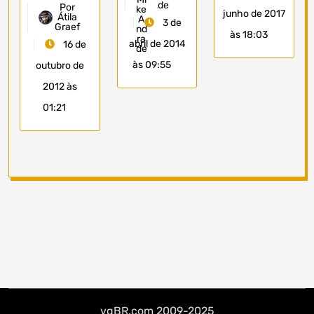
de
Por
junho de 2017
Átila
3 de
Graef
às 18:03
abril de 2014
16 de
às 09:55
outubro de
2012 às
01:21
vgBR.com 2009-2025