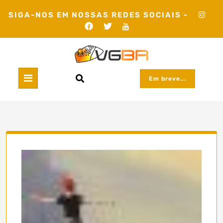
Skip
SIGA-NOS EM NOSSAS REDES SOCIAIS -
to
content
Em breve...