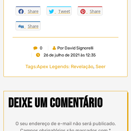
Share
Tweet
Share
Share
0
Por David Signorelli
26 de julho de 2021 às 12:35
Tags:
Apex Legends: Revelação
,
Seer
Deixe um comentário
O seu endereço de e-mail não será publicado.
Campos obrigatórios são marcados com
*