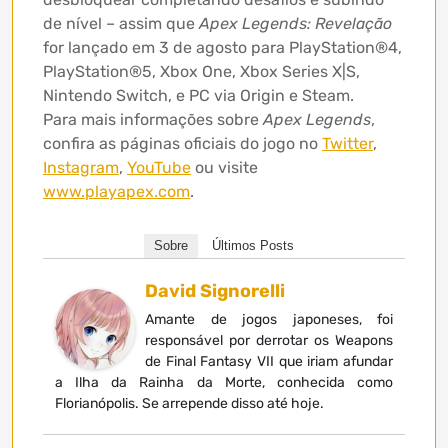
de nível – assim que
Apex Legends: Revelação
for lançado em 3 de agosto para PlayStation®4,
PlayStation®5, Xbox One, Xbox Series X|S,
Nintendo Switch, e PC via Origin e Steam.
Para mais informações sobre
Apex Legends
,
confira as páginas oficiais do jogo no
Twitter
,
Instagram
,
YouTube
ou visite
www.playapex.com
.
Sobre
Últimos Posts
David Signorelli
Amante de jogos japoneses, foi
responsável por derrotar os Weapons
de Final Fantasy VII que iriam afundar
a Ilha da Rainha da Morte, conhecida como
Florianópolis. Se arrepende disso até hoje.