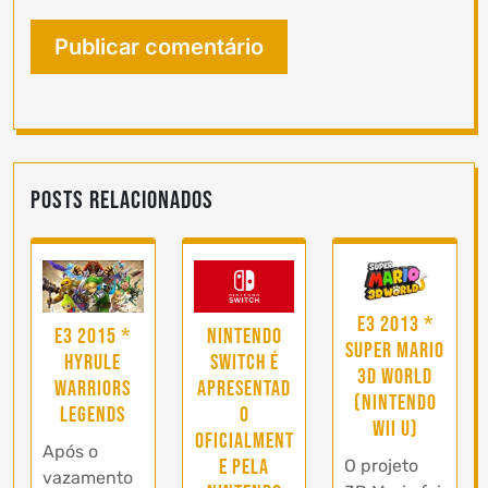
Posts Relacionados
E3 2013 *
E3 2015 *
Nintendo
Super Mario
Hyrule
Switch é
3D World
Warriors
apresentad
(Nintendo
Legends
o
Wii U)
oficialment
Após o
e pela
O projeto
vazamento