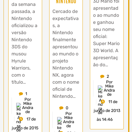
Nintendo
3D Mario foi
da semana
apresentad
passada, a
Cercado de
o ao mundo
Nintendo
expectativa
e ganhou
oficializou a
s, a
seu nome
versão
Nintendo
oficial:
Nintendo
finalmente
Super Mario
3DS do
apresentou
3D World. A
musou
ao mundo o
apresentaç
Hyrule
projeto
ão do…
Warriors,
Nintendo
com o
NX, agora
2
título…
com o nome
Por
Mike
oficial de
Andra
1
de
Nintendo…
Por
11 de
Mike
Andra
0
junho de 2013
de
Por
Mike
17 de
às 14:46
Andra
de
junho de 2015