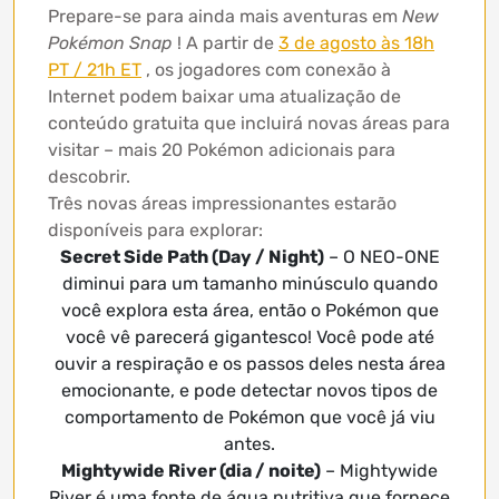
Prepare-se para ainda mais aventuras em
New
Pokémon Snap
! A partir de
3 de agosto às 18h
PT / 21h ET
, os jogadores com conexão à
Internet podem baixar uma atualização de
conteúdo gratuita que incluirá novas áreas para
visitar – mais 20 Pokémon adicionais para
descobrir.
Três novas áreas impressionantes estarão
disponíveis para explorar:
Secret Side Path (Day / Night)
– O NEO-ONE
diminui para um tamanho minúsculo quando
você explora esta área, então o Pokémon que
você vê parecerá gigantesco! Você pode até
ouvir a respiração e os passos deles nesta área
emocionante, e pode detectar novos tipos de
comportamento de Pokémon que você já viu
antes.
Mightywide River (dia / noite)
– Mightywide
River é uma fonte de água nutritiva que fornece