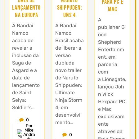
data de
Naruto
para PC e
lançamento
Shippuden:
MAC
na Europa
UNS 4
A
A Bandai
A Bandai
publisher G
Namco
Namco
ood
acaba de
Brasil acaba
Shepherd
revelar a
de liberar a
Entertainm
inclusão da
versão
ent, em
Saga de
dublada
parceria
Asgard e a
novo trailer
com
data de
de Naruto
a Lionsgate,
lançamento
Shippuden:
lançou Joh
de Saint
Ultimate
n Wick
Seiya:
Ninja Storm
Hexpara PC
Soldier’s…
4, em
e Mac
desenvolvi
exclusivam
0
mento…
ente
Por
Mike
através da
Andra
0
Epic Games
de