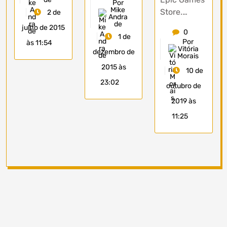
Por
Mike
Store.…
2 de
Andra
de
julho de 2015
0
1 de
Por
às 11:54
Vitória
dezembro de
Morais
2015 às
10 de
23:02
outubro de
2019 às
11:25