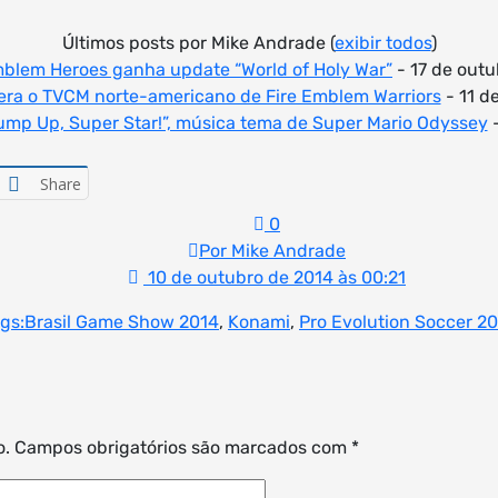
Últimos posts por Mike Andrade
(
exibir todos
)
mblem Heroes ganha update “World of Holy War”
- 17 de outu
bera o TVCM norte-americano de Fire Emblem Warriors
- 11 d
Jump Up, Super Star!”, música tema de Super Mario Odyssey
-
Share
0
Por Mike Andrade
10 de outubro de 2014 às 00:21
gs:
Brasil Game Show 2014
,
Konami
,
Pro Evolution Soccer 2
o.
Campos obrigatórios são marcados com
*