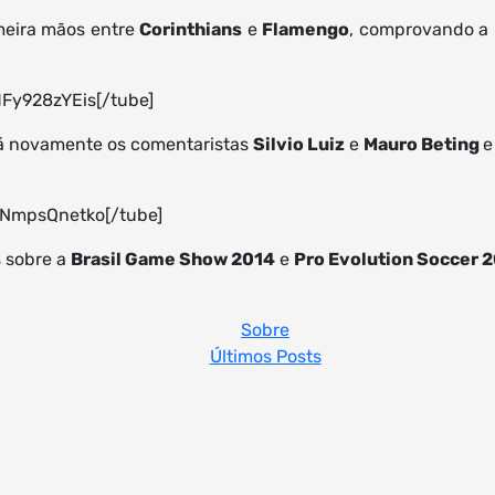
meira mãos entre
Corinthians
e
Flamengo
, comprovando a 
Fy928zYEis[/tube]
á novamente os comentaristas
Silvio Luiz
e
Mauro Beting
e
8NmpsQnetko[/tube]
 sobre a
Brasil Game Show 2014
e
Pro Evolution Soccer 
Sobre
Últimos Posts