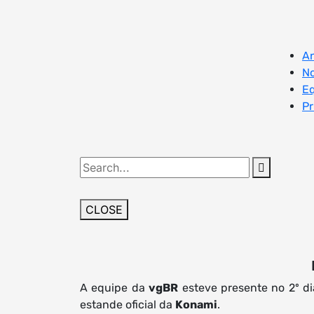
Skip
to
content
An
No
E
Pr
Search
for:
CLOSE
A equipe da
vgBR
esteve presente no 2º d
estande oficial da
Konami
.