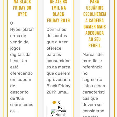
na Black
de até R$
para
Friday do
1mil na
usuários
Hype
Black
escolherem
Friday 2019
a cadeira
O
gamer mais
Hype, plataf
Confira os
adequada
orma de
descontos
ao seu
venda de
que a Acer
perfil
jogos
oferece
digitais da
para os
Marca líder
Level Up
consumidor
mundial e
está
es da marca
referência
oferecendo
que querem
no
um cupom
aproveitar a
segmento
de
Black Friday
listou cinco
desconto
2019, uma…
característi
de 10%
cas que
0
sobre todos
devem ser
Por
os…
considerad
Vitória
Morais