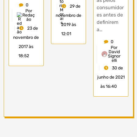
as pelos
0
29 de
consumidor
Por
es antes de
Redaç
novembro de
ão
definirem
2019 às
23 de
a…
12:01
novembro de
0
2017 às
Por
David
18:52
Signor
elli
30 de
junho de 2021
às 16:40