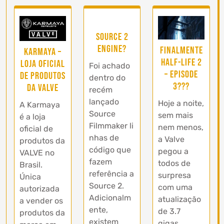
Source 2
Engine?
Finalmente
Karmaya –
Half-Life 2
Loja Oficial
Foi achado
– Episode
de Produtos
dentro do
3???
da VALVE
recém
lançado
Hoje a noite,
A Karmaya
Source
sem mais
é a loja
Filmmaker li
nem menos,
oficial de
nhas de
a Valve
produtos da
código que
pegou a
VALVE no
fazem
todos de
Brasil.
referência a
surpresa
Única
Source 2.
com uma
autorizada
Adicionalm
atualização
a vender os
ente,
de 3.7
produtos da
existem
gigas…