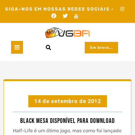
Skip
SIGA-NOS EM NOSSAS REDES SOCIAIS -
to
content
Em breve...
14 de setembro de 2012
Black Mesa Disponível para Download
Half-Life é um ótimo jogo, mas como foi lançado