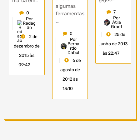
marca em…
algumas
7
0
ferramentas
Por
Por
…
Átila
Redaç
Graef
ão
0
25 de
2 de
Por
Berna
junho de 2013
dezembro de
rdo
Dabul
às 22:47
2015 às
6 de
09:42
agosto de
2012 às
13:10