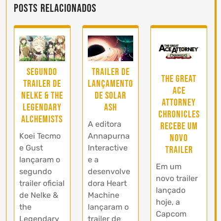
Posts Relacionados
Segundo
Trailer de
The Great
trailer de
lançamento
Ace
Nelke & the
de Solar
Attorney
Legendary
Ash
Chronicles
Alchemists
A editora
recebe um
Koei Tecmo
Annapurna
novo
e Gust
Interactive
trailer
lançaram o
e a
Em um
segundo
desenvolve
novo trailer
trailer oficial
dora Heart
lançado
de Nelke &
Machine
hoje, a
the
lançaram o
Capcom
Legendary
trailer de