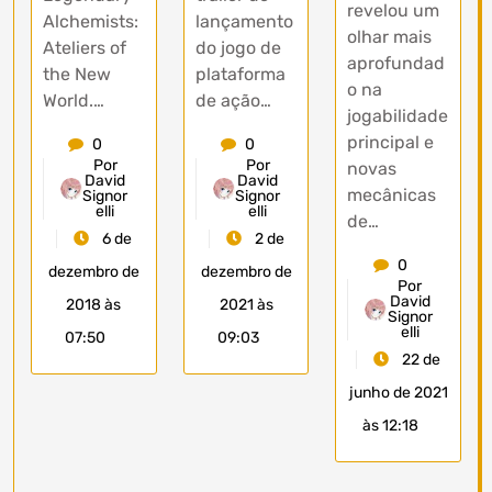
revelou um
Alchemists:
lançamento
olhar mais
Ateliers of
do jogo de
aprofundad
the New
plataforma
o na
World.…
de ação…
jogabilidade
principal e
0
0
Por
Por
novas
David
David
mecânicas
Signor
Signor
elli
elli
de…
6 de
2 de
0
dezembro de
dezembro de
Por
David
2018 às
2021 às
Signor
elli
07:50
09:03
22 de
junho de 2021
às 12:18