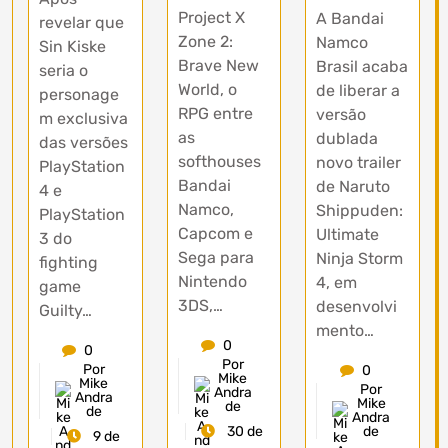
Project X
A Bandai
revelar que
Zone 2:
Namco
Sin Kiske
Brave New
Brasil acaba
seria o
World, o
de liberar a
personage
RPG entre
versão
m exclusiva
as
dublada
das versões
softhouses
novo trailer
PlayStation
Bandai
de Naruto
4 e
Namco,
Shippuden:
PlayStation
Capcom e
Ultimate
3 do
Sega para
Ninja Storm
fighting
Nintendo
4, em
game
3DS,…
desenvolvi
Guilty…
mento…
0
0
Por
Por
0
Mike
Mike
Por
Andra
Andra
Mike
de
de
Andra
30 de
de
9 de