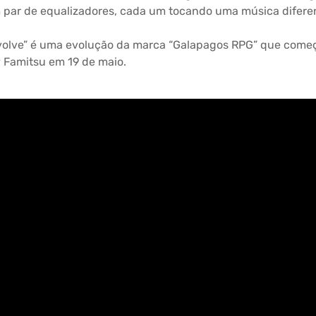
 par de equalizadores, cada um tocando uma música difere
evolve” é uma evolução da marca “Galapagos RPG” que come
 Famitsu em 19 de maio.