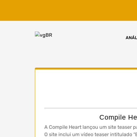
Skip
to
content
ANÁL
Compile Hea
A Compile Heart lançou um site teaser p
O site inclui um vídeo teaser intitulado