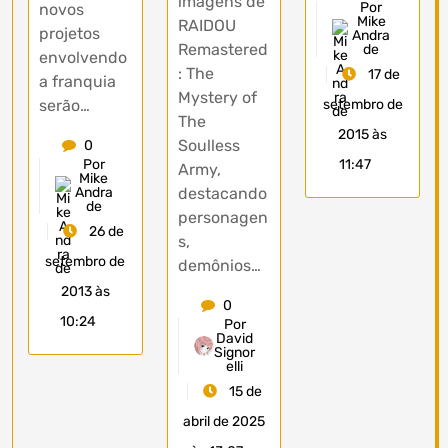
imagens de
Por
novos
Mike
RAIDOU
projetos
Andra
Remastered
de
envolvendo
: The
17 de
a franquia
Mystery of
serão…
setembro de
The
2015 às
Soulless
0
Por
11:47
Army,
Mike
Andra
destacando
de
personagen
26 de
s,
setembro de
demônios…
2013 às
0
10:24
Por
David
Signor
elli
15 de
abril de 2025