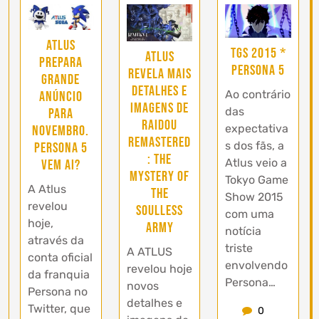
Atlus
TGS 2015 *
ATLUS
prepara
Persona 5
revela mais
grande
detalhes e
Ao contrário
anúncio
imagens de
das
para
RAIDOU
expectativa
Novembro.
Remastered
s dos fãs, a
Persona 5
: The
Atlus veio a
vem ai?
Mystery of
Tokyo Game
A Atlus
the
Show 2015
revelou
Soulless
com uma
hoje,
Army
notícia
através da
triste
A ATLUS
conta oficial
envolvendo
revelou hoje
da franquia
Persona…
novos
Persona no
detalhes e
Twitter, que
0