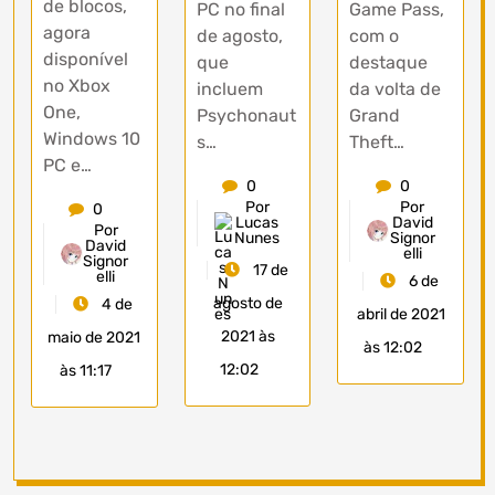
de blocos,
PC no final
Game Pass,
agora
de agosto,
com o
disponível
que
destaque
no Xbox
incluem
da volta de
One,
Psychonaut
Grand
Windows 10
s…
Theft…
PC e…
0
0
Por
Por
0
Lucas
David
Por
Nunes
Signor
David
elli
Signor
17 de
elli
6 de
agosto de
4 de
abril de 2021
2021 às
maio de 2021
às 12:02
12:02
às 11:17