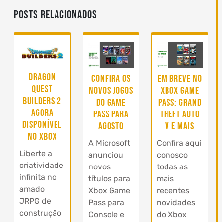
Posts Relacionados
Dragon
Confira os
Em breve no
Quest
novos jogos
Xbox Game
Builders 2
do Game
Pass: Grand
agora
Pass para
Theft Auto
disponível
agosto
V e mais
no Xbox
A Microsoft
Confira aqui
Liberte a
anunciou
conosco
criatividade
novos
todas as
infinita no
títulos para
mais
amado
Xbox Game
recentes
JRPG de
Pass para
novidades
construção
Console e
do Xbox