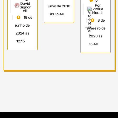
0
David
Por
julho de 2018
Signor
Vitória
elli
Morais
às 13:40
18 de
8 de
junho de
fevereiro de
2024 às
2020 às
12:15
15:40