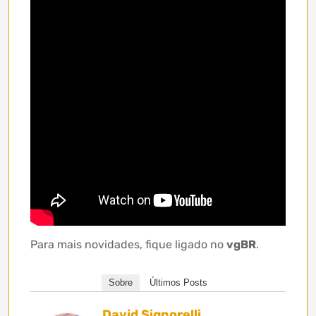
Para mais novidades, fique ligado no
vgBR
.
Sobre
Últimos Posts
David Signorelli