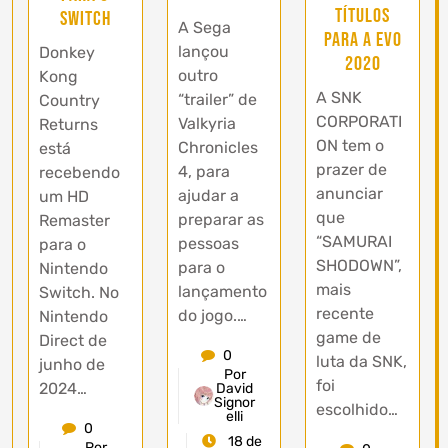
títulos
Switch
A Sega
para a EVO
lançou
Donkey
2020
outro
Kong
A SNK
“trailer” de
Country
CORPORATI
Valkyria
Returns
ON tem o
Chronicles
está
prazer de
4, para
recebendo
anunciar
ajudar a
um HD
que
preparar as
Remaster
“SAMURAI
pessoas
para o
SHODOWN”,
para o
Nintendo
mais
lançamento
Switch. No
recente
do jogo.…
Nintendo
game de
Direct de
0
luta da SNK,
junho de
Por
foi
2024…
David
Signor
escolhido…
elli
0
18 de
Por