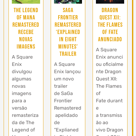
The Legend
SaGa
Dragon
of Mana
Frontier
Quest XII:
Remastered
Remastered
The Flames
recebe
‘Explained
of Fate
novas
in Eight
anunciado
imagens
Minutes’
A Square
trailer
A Square
Enix anunci
Enix
A Square
ou oficialme
divulgou
Enix lançou
nte Dragon
algumas
um novo
Quest XII:
novas
trailer
The Flames
imagens
de SaGa
of
para a
Frontier
Fate durant
versão
Remastered
e
remasteriza
apelidado
a transmiss
da de The
de
ão ao
Legend of
“Explianed
vivo Dragon