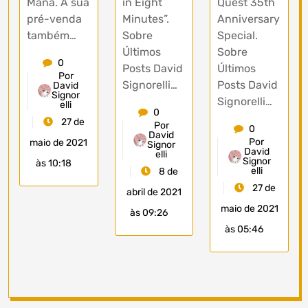
Mana. A sua
in Eight
Quest 35th
pré-venda
Minutes”.
Anniversary
também…
Sobre
Special.
Últimos
Sobre
0
Posts David
Últimos
Por
Signorelli…
Posts David
David
Signor
Signorelli…
elli
0
27 de
Por
0
David
Por
maio de 2021
Signor
David
elli
Signor
às 10:18
elli
8 de
27 de
abril de 2021
maio de 2021
às 09:26
às 05:46