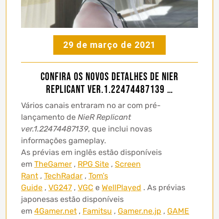
29 de março de 2021
Confira os novos detalhes de NieR
Replicant ver.1.22474487139 …
Vários canais entraram no ar com pré-
lançamento de
NieR Replicant
ver.1.22474487139
, que inclui novas
informações gameplay.
As prévias em inglês estão disponíveis
em
TheGamer
,
RPG Site
,
Screen
Rant
,
TechRadar
,
Tom’s
Guide
,
VG247
,
VGC
e
WellPlayed
. As prévias
japonesas estão disponíveis
em
4Gamer.net
,
Famitsu
,
Gamer.ne.jp
,
GAME