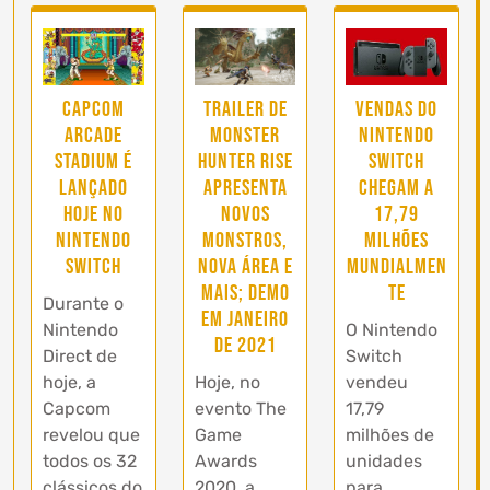
Trailer de
Capcom
Vendas do
Monster
Arcade
Nintendo
Hunter Rise
Stadium é
Switch
Apresenta
lançado
chegam a
Novos
hoje no
17,79
Monstros,
Nintendo
milhões
Nova Área e
Switch
mundialmen
Mais; Demo
te
Durante o
em Janeiro
Nintendo
O Nintendo
de 2021
Direct de
Switch
Hoje, no
hoje, a
vendeu
evento The
Capcom
17,79
Game
revelou que
milhões de
Awards
todos os 32
unidades
2020, a
clássicos do
para