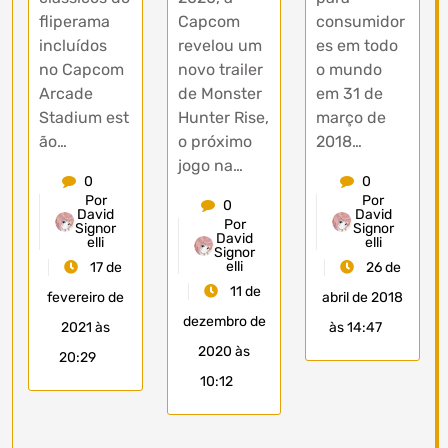
Capcom
fliperama
consumidor
revelou um
incluídos
es em todo
novo trailer
no Capcom
o mundo
de Monster
Arcade
em 31 de
Hunter Rise,
Stadium est
março de
o próximo
ão…
2018…
jogo na…
0
0
Por
Por
0
David
David
Por
Signor
Signor
David
elli
elli
Signor
elli
17 de
26 de
11 de
fevereiro de
abril de 2018
dezembro de
2021 às
às 14:47
2020 às
20:29
10:12