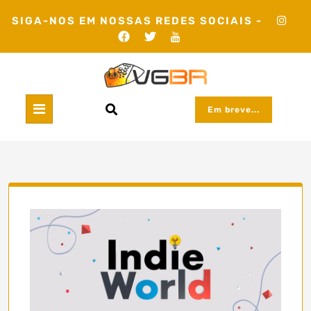
Skip
SIGA-NOS EM NOSSAS REDES SOCIAIS -
to
content
Em breve...