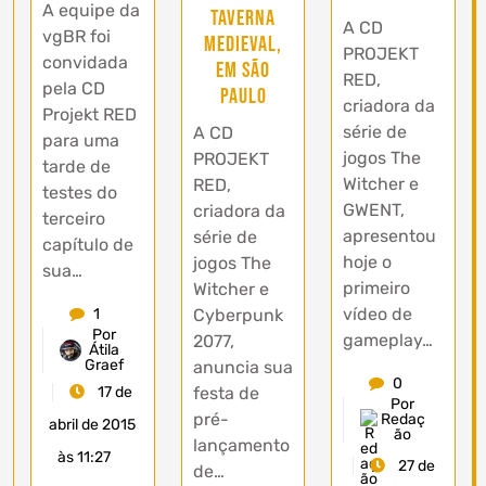
A equipe da
Taverna
A CD
vgBR foi
Medieval,
PROJEKT
convidada
em São
RED,
pela CD
Paulo
criadora da
Projekt RED
série de
A CD
para uma
jogos The
PROJEKT
tarde de
Witcher e
RED,
testes do
GWENT,
criadora da
terceiro
apresentou
série de
capítulo de
hoje o
jogos The
sua…
primeiro
Witcher e
vídeo de
Cyberpunk
1
Por
gameplay…
2077,
Átila
Graef
anuncia sua
0
festa de
17 de
Por
pré-
Redaç
abril de 2015
ão
lançamento
às 11:27
27 de
de…