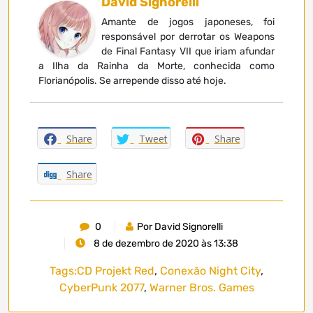
David Signorelli
Amante de jogos japoneses, foi
responsável por derrotar os Weapons
de Final Fantasy VII que iriam afundar
a Ilha da Rainha da Morte, conhecida como
Florianópolis. Se arrepende disso até hoje.
Share
Tweet
Share
Share
0
Por David Signorelli
8 de dezembro de 2020 às 13:38
Tags:
CD Projekt Red
,
Conexão Night City
,
CyberPunk 2077
,
Warner Bros. Games