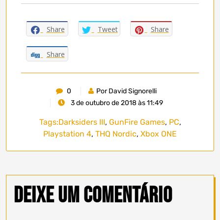
Share
Tweet
Share
Share
0
Por David Signorelli
3 de outubro de 2018 às 11:49
Tags:
Darksiders III
,
GunFire Games
,
PC
,
Playstation 4
,
THQ Nordic
,
Xbox ONE
Deixe um comentário