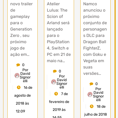
novo trailer
Atelier
Namco
de
Lulua: The
anunciou o
gameplay
Scion of
próximo
para o
Arland será
conjunto de
Generation
lançado
personagen
Zero , seu
para o
s DLC para
próximo
PlayStation
Dragon Ball
jogo de
4, Switch e
FighterZ,
ação em…
PC em 21 de
com Goku e
maio na…
Vegeta em
0
suas
Por
0
versões…
David
Por
Signor
David
elli
Signor
0
elli
16 de
Por
David
7 de
agosto de
Signor
elli
fevereiro de
2018 às
18 de
2019 às
12:09
julho de 2018
14:55