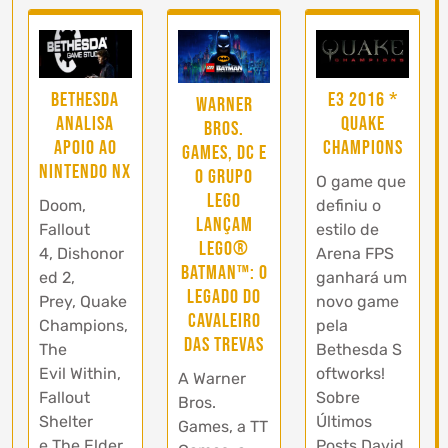
Bethesda
E3 2016 *
Warner
analisa
Quake
Bros.
apoio ao
Champions
Games, DC e
Nintendo NX
o Grupo
O game que
LEGO
Doom,
definiu o
lançam
Fallout
estilo de
LEGO®
4, Dishonor
Arena FPS
Batman™: O
ed 2,
ganhará um
Legado do
Prey, Quake
novo game
Cavaleiro
Champions,
pela
das Trevas
The
Bethesda S
Evil Within,
oftworks!
A Warner
Fallout
Sobre
Bros.
Shelter
Últimos
Games, a TT
e The Elder
Posts David