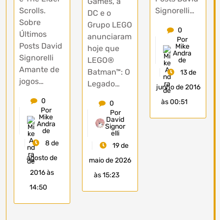
Games, a
Scrolls.
Signorelli…
DC e o
Sobre
Grupo LEGO
0
Últimos
anunciaram
Por
Posts David
Mike
hoje que
Andra
Signorelli
LEGO®
de
Amante de
Batman™: O
13 de
jogos…
Legado…
junho de 2016
0
às 00:51
0
Por
Por
Mike
David
Andra
Signor
de
elli
8 de
19 de
agosto de
maio de 2026
2016 às
às 15:23
14:50