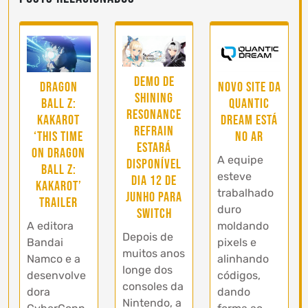
Demo de
Dragon
Novo site da
Shining
Ball Z:
Quantic
Resonance
Kakarot
Dream está
Refrain
‘This Time
no ar
estará
on Dragon
A equipe
disponível
Ball Z:
esteve
dia 12 de
Kakarot’
trabalhado
junho para
trailer
duro
Switch
A editora
moldando
Depois de
Bandai
pixels e
muitos anos
Namco e a
alinhando
longe dos
desenvolve
códigos,
consoles da
dora
dando
Nintendo, a