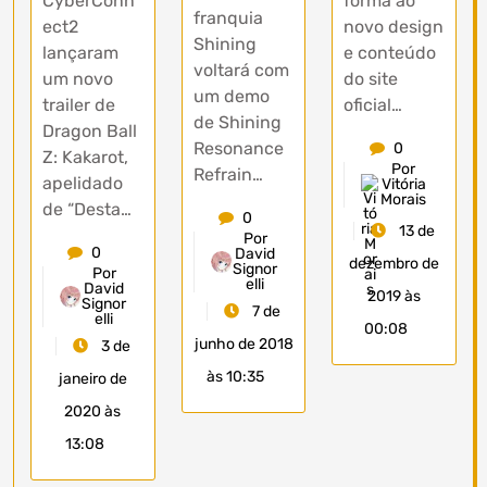
CyberConn
forma ao
franquia
ect2
novo design
Shining
lançaram
e conteúdo
voltará com
um novo
do site
um demo
trailer de
oficial…
de Shining
Dragon Ball
Resonance
0
Z: Kakarot,
Por
Refrain…
apelidado
Vitória
Morais
de “Desta…
0
13 de
Por
0
David
dezembro de
Signor
Por
elli
David
2019 às
Signor
7 de
elli
00:08
junho de 2018
3 de
às 10:35
janeiro de
2020 às
13:08