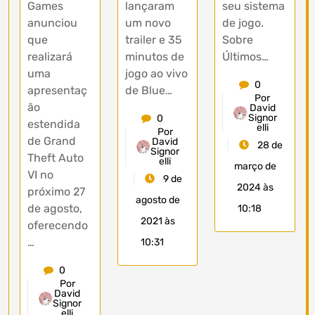
Games
lançaram
seu sistema
anunciou
um novo
de jogo.
que
trailer e 35
Sobre
realizará
minutos de
Últimos…
uma
jogo ao vivo
0
apresentaç
de Blue…
Por
ão
David
Signor
0
estendida
elli
Por
de Grand
David
28 de
Signor
Theft Auto
elli
março de
VI no
9 de
2024 às
próximo 27
agosto de
de agosto,
10:18
2021 às
oferecendo
…
10:31
0
Por
David
Signor
elli