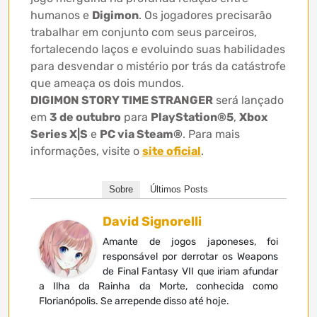
humanos e
Digimon
. Os jogadores precisarão
trabalhar em conjunto com seus parceiros,
fortalecendo laços e evoluindo suas habilidades
para desvendar o mistério por trás da catástrofe
que ameaça os dois mundos.
DIGIMON STORY TIME STRANGER
será lançado
em
3 de outubro
para
PlayStation®5
,
Xbox
Series X|S
e
PC via Steam®
. Para mais
informações, visite o
site oficial
.
Sobre
Últimos Posts
David Signorelli
Amante de jogos japoneses, foi
responsável por derrotar os Weapons
de Final Fantasy VII que iriam afundar
a Ilha da Rainha da Morte, conhecida como
Florianópolis. Se arrepende disso até hoje.