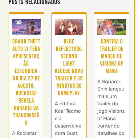
Posts Relacionados
Grand Theft
Blue
Confira o
Auto VI terá
Reflection:
trailer de
apresentaç
Second
Março de
ão
Light
Visions of
estendida
recebe novo
Mana
no dia 27 de
trailer e 35
A Square-
agosto;
minutos de
Enix lançou
Rockstar
gameplay
mais um
revela
A editora
trailer do
horário da
Koei Tecmo
jogo Visions
transmissã
e a
of Mana
o
desenvolve
contendo
A Rockstar
dora Gust
detalhes do